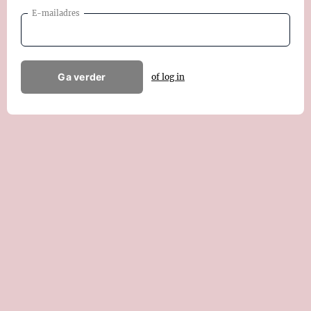
E-mailadres
Ga verder
of log in