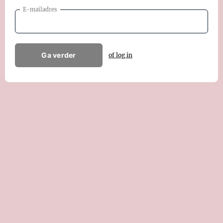
E-mailadres
Ga verder
of log in