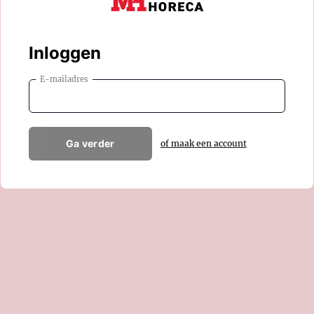
Inloggen
E-mailadres
Ga verder
of maak een account