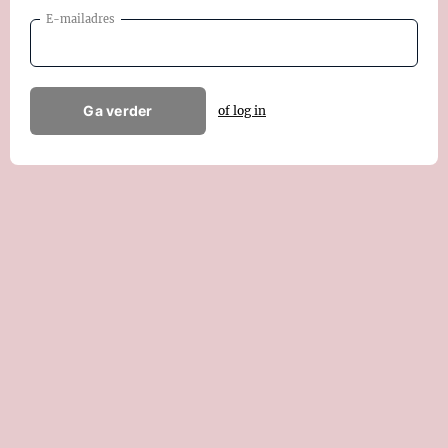
E-mailadres
Ga verder
of log in