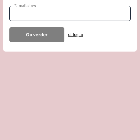
E-mailadres
Ga verder
of log in