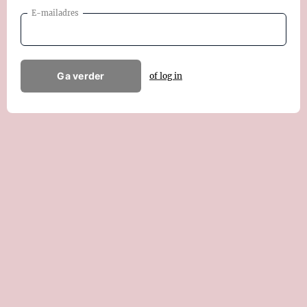
E-mailadres
Ga verder
of log in