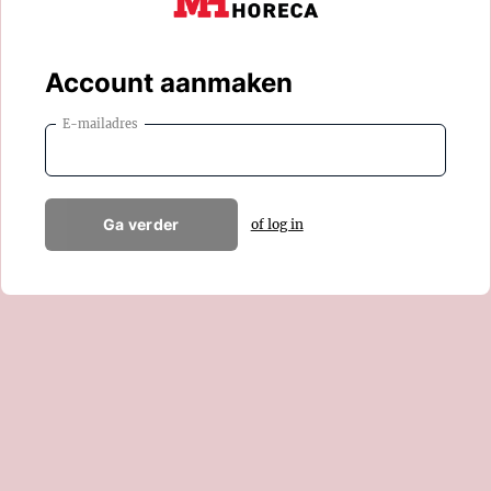
Account aanmaken
E-mailadres
Ga verder
of log in