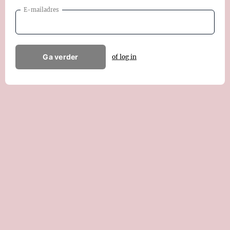
E-mailadres
Ga verder
of log in