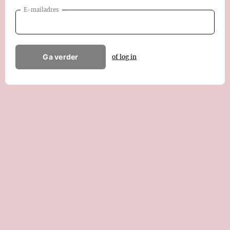
E-mailadres
Ga verder
of log in