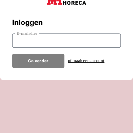
Inloggen
E-mailadres
Ga verder
of maak een account