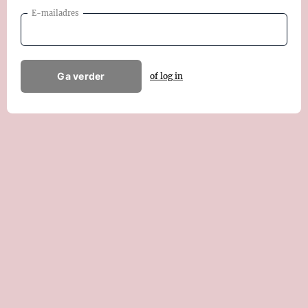
E-mailadres
Ga verder
of log in