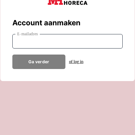
Account aanmaken
E-mailadres
Ga verder
of log in