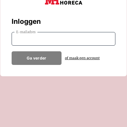
Inloggen
E-mailadres
Ga verder
of maak een account