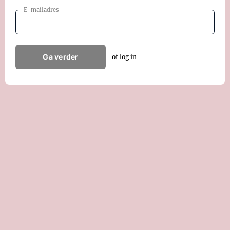
E-mailadres
Ga verder
of log in