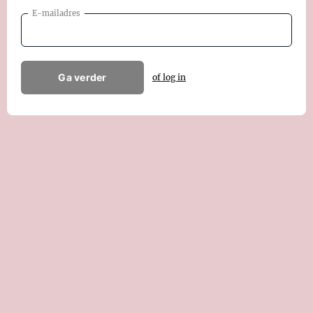
E-mailadres
Ga verder
of log in