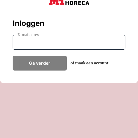
Inloggen
E-mailadres
Ga verder
of maak een account