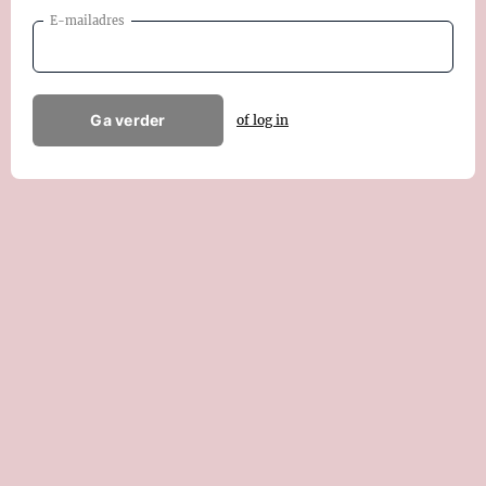
E-mailadres
Ga verder
of log in