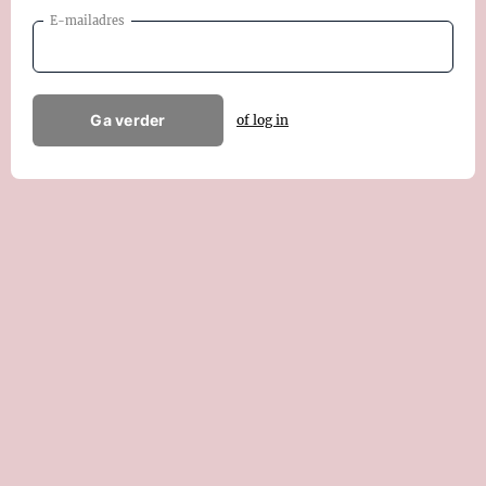
E-mailadres
Ga verder
of log in