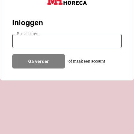
Inloggen
E-mailadres
Ga verder
of maak een account