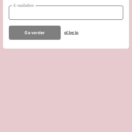
E-mailadres
Ga verder
of log in