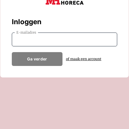
Inloggen
E-mailadres
Ga verder
of maak een account