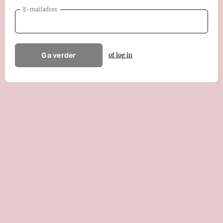
E-mailadres
Ga verder
of log in