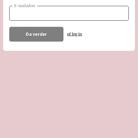
E-mailadres
Ga verder
of log in