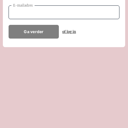
E-mailadres
Ga verder
of log in