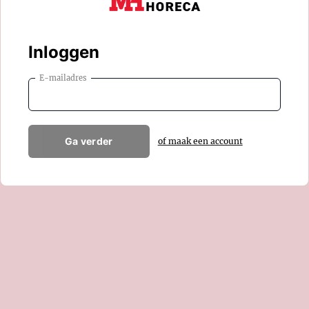
Inloggen
E-mailadres
Ga verder
of maak een account