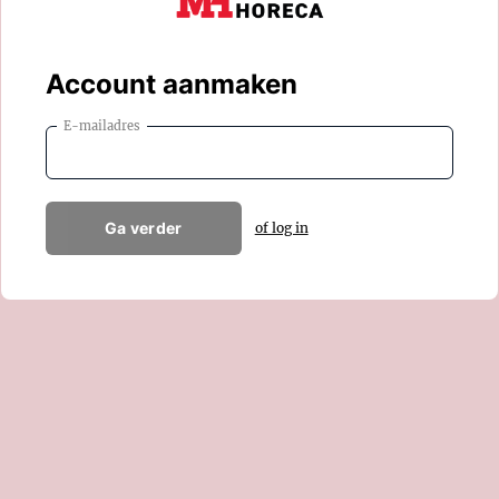
Account aanmaken
E-mailadres
Ga verder
of log in