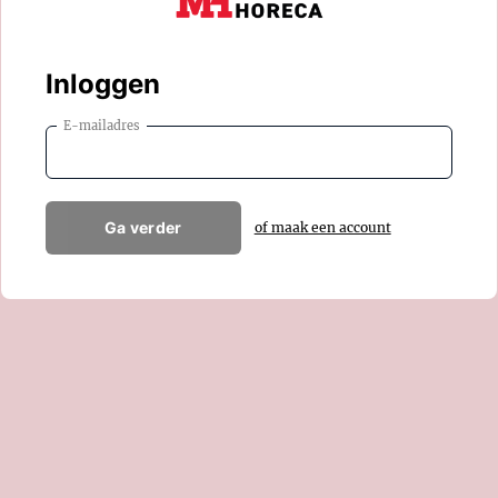
Inloggen
E-mailadres
Ga verder
of maak een account