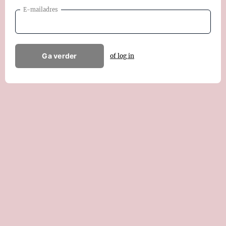
E-mailadres
Ga verder
of log in