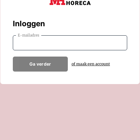
Inloggen
E-mailadres
Ga verder
of maak een account