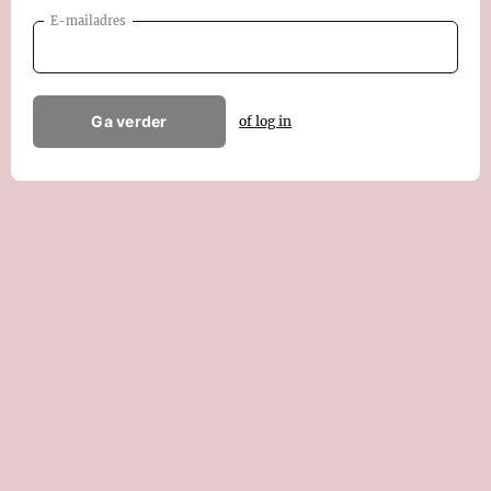
E-mailadres
Ga verder
of log in