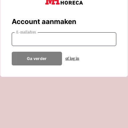
Account aanmaken
E-mailadres
Ga verder
of log in