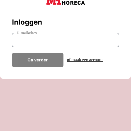
Inloggen
E-mailadres
Ga verder
of maak een account