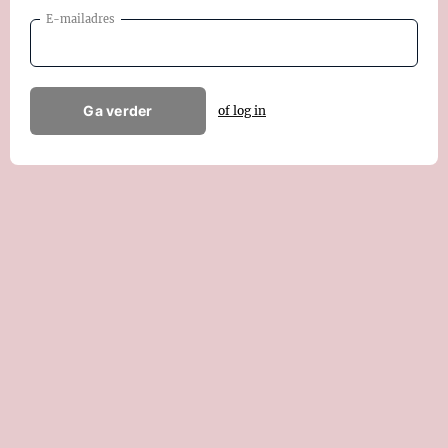
E-mailadres
Ga verder
of log in