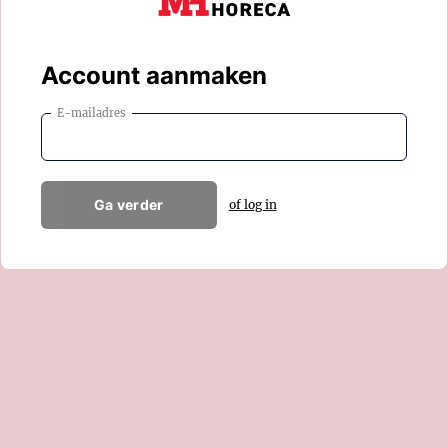
Account aanmaken
E-mailadres
Ga verder
of log in