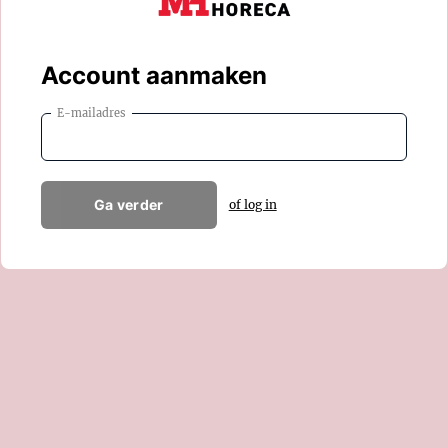
Account aanmaken
E-mailadres
Ga verder
of log in