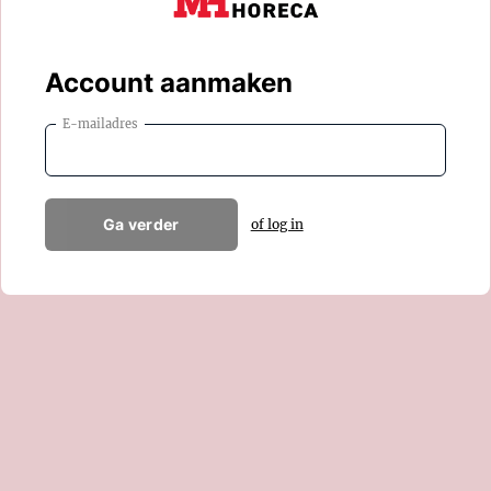
Account aanmaken
E-mailadres
Ga verder
of log in