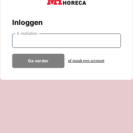
Inloggen
E-mailadres
Ga verder
of maak een account