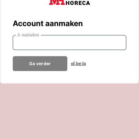
Account aanmaken
E-mailadres
Ga verder
of log in