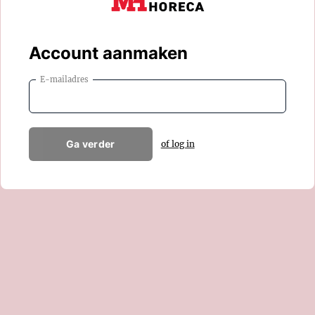
Account aanmaken
E-mailadres
Ga verder
of log in