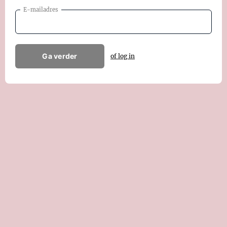
E-mailadres
Ga verder
of log in