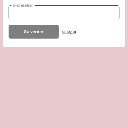
E-mailadres
Ga verder
of log in