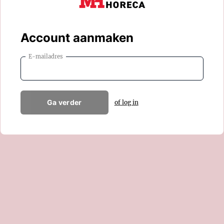
Account aanmaken
E-mailadres
Ga verder
of log in