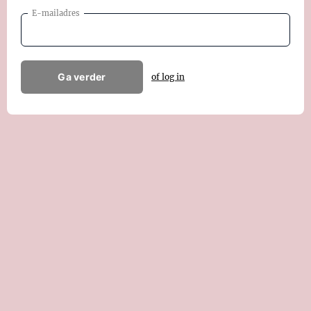
E-mailadres
Ga verder
of log in