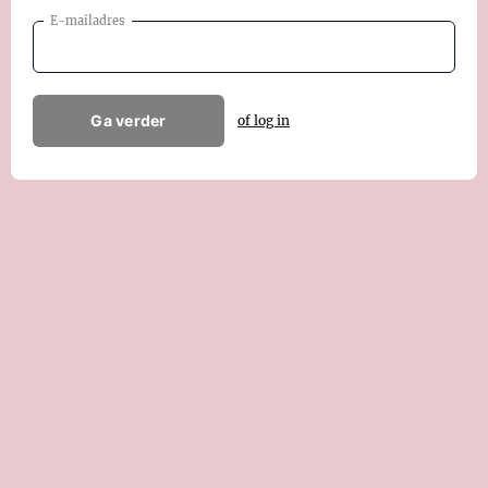
E-mailadres
Ga verder
of log in