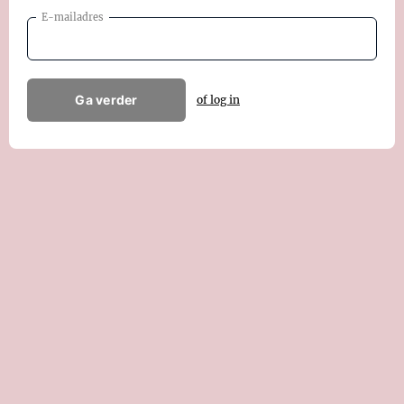
E-mailadres
Ga verder
of log in