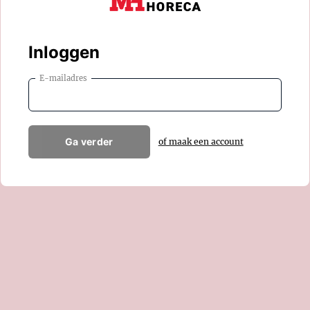
Inloggen
E-mailadres
Ga verder
of maak een account