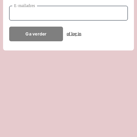
E-mailadres
Ga verder
of log in