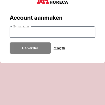
Account aanmaken
E-mailadres
Ga verder
of log in