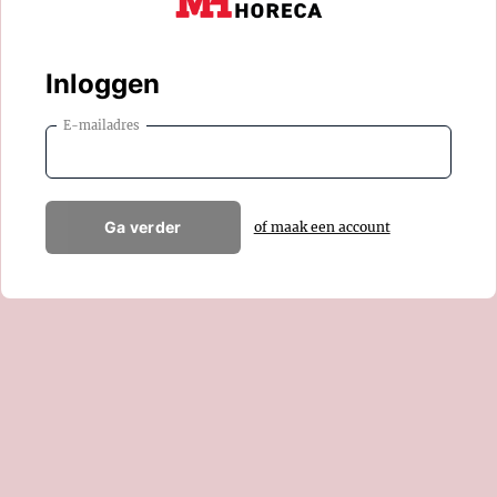
Inloggen
E-mailadres
Ga verder
of maak een account