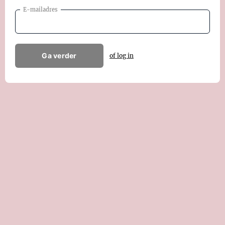
E-mailadres
Ga verder
of log in